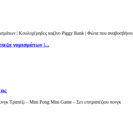
ζα νομισμάτων |...
τας