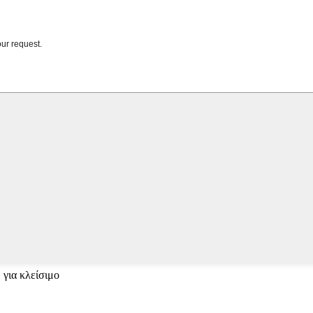
 για κλείσιμο