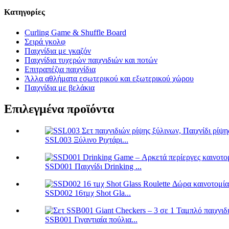
Κατηγορίες
Curling Game & Shuffle Board
Σειρά γκολφ
Παιχνίδια με γκαζόν
Παιχνίδια τυχερών παιχνιδιών και ποτών
Επιτραπέζια παιχνίδια
Άλλα αθλήματα εσωτερικού και εξωτερικού χώρου
Παιχνίδια με βελάκια
Επιλεγμένα προϊόντα
SSL003 Ξύλινο Ριχτάρι...
SSD001 Παιχνίδι Drinking ...
SSD002 16τμχ Shot Gla...
SSB001 Γιγαντιαία πούλια...