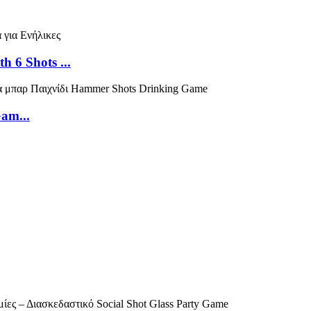
h 6 Shots ...
am...