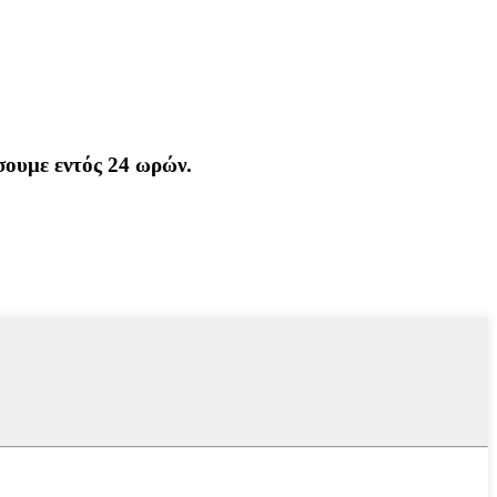
σουμε εντός 24 ωρών.