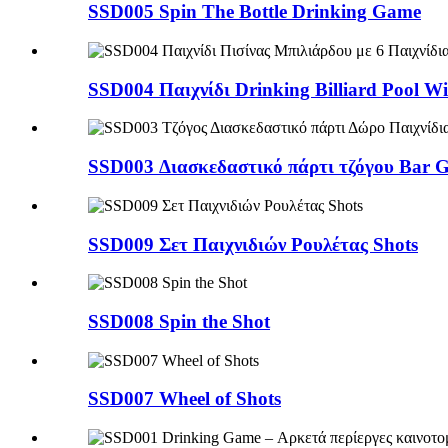
SSD005 Spin The Bottle Drinking Game
SSD004 Παιχνίδι Drinking Billiard Pool Wit
SSD003 Διασκεδαστικό πάρτι τζόγου Bar G
SSD009 Σετ Παιχνιδιών Ρουλέτας Shots
SSD008 Spin the Shot
SSD007 Wheel of Shots