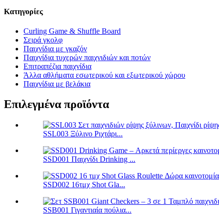
Κατηγορίες
Curling Game & Shuffle Board
Σειρά γκολφ
Παιχνίδια με γκαζόν
Παιχνίδια τυχερών παιχνιδιών και ποτών
Επιτραπέζια παιχνίδια
Άλλα αθλήματα εσωτερικού και εξωτερικού χώρου
Παιχνίδια με βελάκια
Επιλεγμένα προϊόντα
SSL003 Ξύλινο Ριχτάρι...
SSD001 Παιχνίδι Drinking ...
SSD002 16τμχ Shot Gla...
SSB001 Γιγαντιαία πούλια...