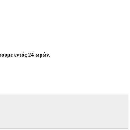
σουμε εντός 24 ωρών.