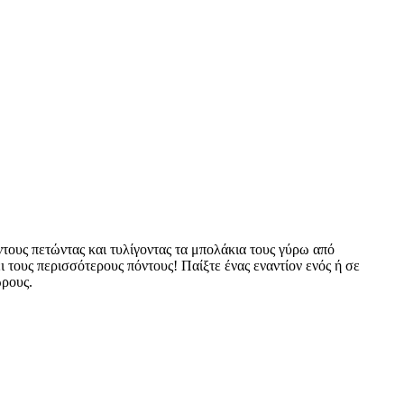
όντους πετώντας και τυλίγοντας τα μπολάκια τους γύρω από
 τους περισσότερους πόντους! Παίξτε ένας εναντίον ενός ή σε
ώρους.