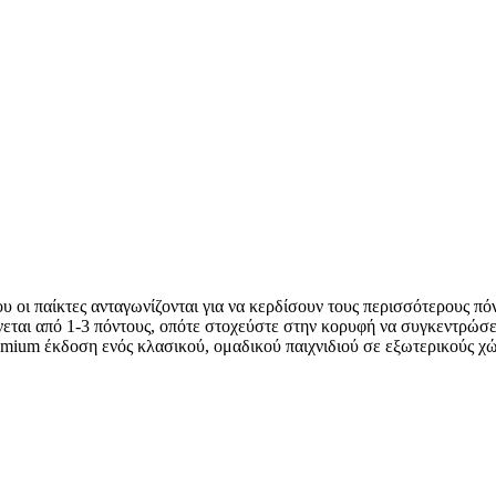
που οι παίκτες ανταγωνίζονται για να κερδίσουν τους περισσότερους π
εται από 1-3 πόντους, οπότε στοχεύστε στην κορυφή να συγκεντρώσει
remium έκδοση ενός κλασικού, ομαδικού παιχνιδιού σε εξωτερικούς χ