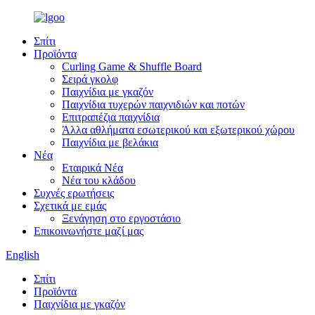
Σπίτι
Προϊόντα
Curling Game & Shuffle Board
Σειρά γκολφ
Παιχνίδια με γκαζόν
Παιχνίδια τυχερών παιχνιδιών και ποτών
Επιτραπέζια παιχνίδια
Άλλα αθλήματα εσωτερικού και εξωτερικού χώρου
Παιχνίδια με βελάκια
Νέα
Εταιρικά Νέα
Νέα του κλάδου
Συχνές ερωτήσεις
Σχετικά με εμάς
Ξενάγηση στο εργοστάσιο
Επικοινωνήστε μαζί μας
English
Σπίτι
Προϊόντα
Παιχνίδια με γκαζόν